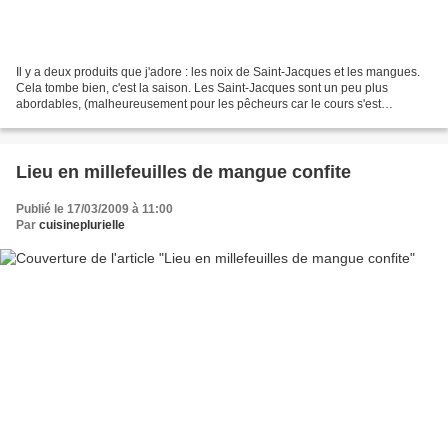
Il y a deux produits que j'adore : les noix de Saint-Jacques et les mangues.
Cela tombe bien, c'est la saison. Les Saint-Jacques sont un peu plus
abordables, (malheureusement pour les pêcheurs car le cours s'est
effondré) et la mangue "avion" (à choisir...
Lieu en millefeuilles de mangue confite
Publié le 17/03/2009 à 11:00
Par
cuisineplurielle