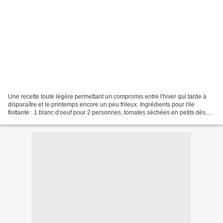
Une recette toute légère permettant un compromis entre l'hiver qui tarde à
disparaître et le printemps encore un peu frileux. Ingrédients pour l'ile
flottante : 1 blanc d'oeuf pour 2 personnes, tomates séchées en petits dés,
ciboulette ciselée, sel, poivre,...