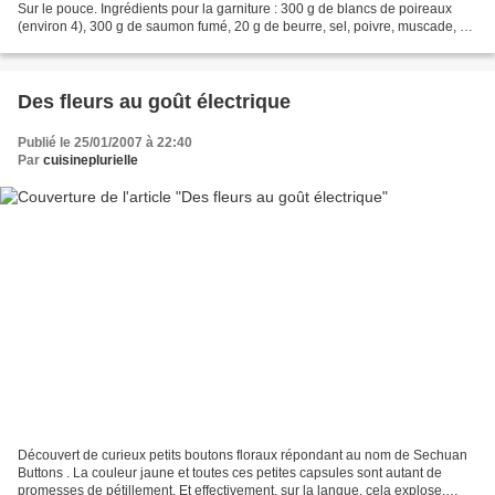
Sur le pouce. Ingrédients pour la garniture : 300 g de blancs de poireaux
(environ 4), 300 g de saumon fumé, 20 g de beurre, sel, poivre, muscade, 40
g de crème fraiche liquide...
Des fleurs au goût électrique
Publié le 25/01/2007 à 22:40
Par
cuisineplurielle
Découvert de curieux petits boutons floraux répondant au nom de Sechuan
Buttons . La couleur jaune et toutes ces petites capsules sont autant de
promesses de pétillement. Et effectivement, sur la langue, cela explose,