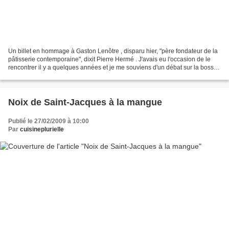
Un billet en hommage à Gaston Lenôtre , disparu hier, "père fondateur de la
pâtisserie contemporaine", dixit Pierre Hermé . J'avais eu l'occasion de le
rencontrer il y a quelques années et je me souviens d'un débat sur la bosse
des madeleines, si, si......
Noix de Saint-Jacques à la mangue
Publié le 27/02/2009 à 10:00
Par
cuisineplurielle