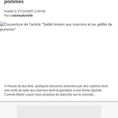
pommes
Publié le 27/11/2007 à 09:00
Par
cuisineplurielle
A l'heure du tea time, quelques douceurs amenées par des copines dont
une sorte de tarte aux marrons dont la garniture a une forme rigolote.
Comme Marie-Laure nous propose de plancher sur le concept
pommes/châtaignes, et bien il n'y a plus qu'à..... Sur...