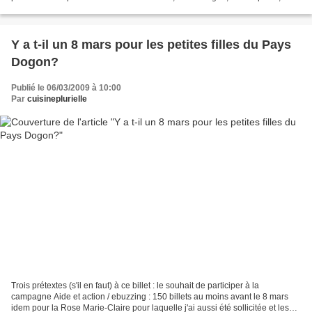
picote. Heureusement que j'avais...
Y a t-il un 8 mars pour les petites filles du Pays
Dogon?
Publié le 06/03/2009 à 10:00
Par
cuisineplurielle
Trois prétextes (s'il en faut) à ce billet : le souhait de participer à la
campagne Aide et action / ebuzzing : 150 billets au moins avant le 8 mars
idem pour la Rose Marie-Claire pour laquelle j'ai aussi été sollicitée et les