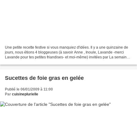
Une petite recette festive si vous manquiez d'idées. Il y a une quinzaine de
jours, nous étions 4 bloggeuses (à savoir Anne , Inoule, Lavande -merci
Lavande pour tes petites friandises- et moi-même) invitées par La semaine
du Goût en partenariat avec...
Sucettes de foie gras en gelée
Publié le 06/01/2009 à 11:00
Par
cuisineplurielle