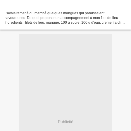
J'avais ramené du marché quelques mangues qui paraissaient
savoureuses. De quoi proposer un accompagnement à mon filet de lieu.
Ingrédients : filets de lieu, mangue, 100 g sucre, 100 g d'eau, crème fraiche,
curry. Préparer un sirop en faisant bouillir...
Publicité