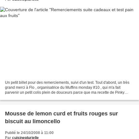
Un petit billet pour des remerciements, suivi d'un test. Tout d'abord, un très
grand merci à Flo , organisatrice du Muffins monday #10 , qui m'a fait
parvenir un petit colis plein de douceurs parce que ma recette de Pinky
punky muffins aux pralines roses...
Mousse de lemon curd et fruits rouges sur
biscuit au limoncello
Publié le 24/10/2008 à 11:00
Par
cuisineplurielle