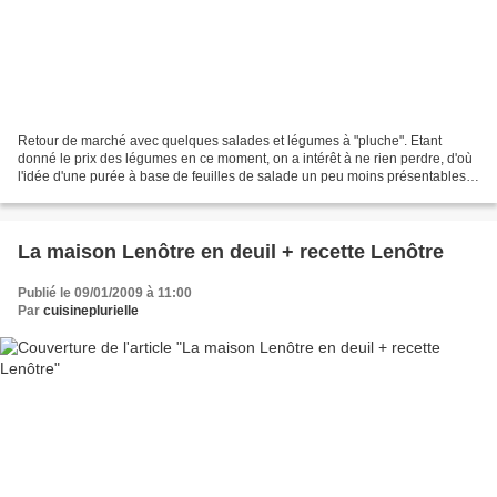
Retour de marché avec quelques salades et légumes à "pluche". Etant
donné le prix des légumes en ce moment, on a intérêt à ne rien perdre, d'où
l'idée d'une purée à base de feuilles de salade un peu moins présentables,
de fanes de carottes etc.. et puis...
La maison Lenôtre en deuil + recette Lenôtre
Publié le 09/01/2009 à 11:00
Par
cuisineplurielle