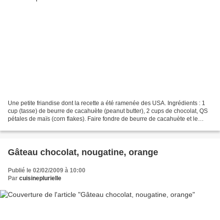
Une petite friandise dont la recette a été ramenée des USA. Ingrédients : 1
cup (tasse) de beurre de cacahuète (peanut butter), 2 cups de chocolat, QS
pétales de maïs (corn flakes). Faire fondre de beurre de cacahuète et le
chocolat dans une casserole...
Gâteau chocolat, nougatine, orange
Publié le 02/02/2009 à 10:00
Par
cuisineplurielle