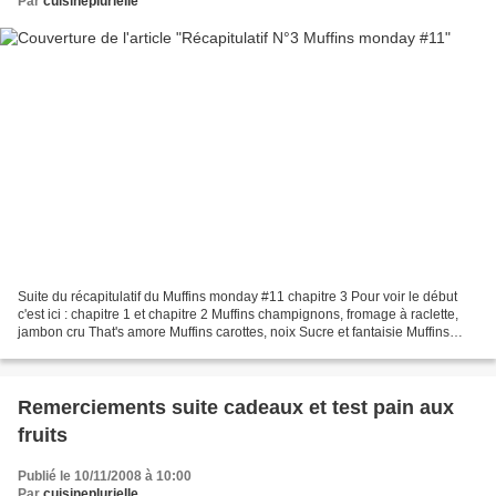
Par
cuisineplurielle
Suite du récapitulatif du Muffins monday #11 chapitre 3 Pour voir le début
c'est ici : chapitre 1 et chapitre 2 Muffins champignons, fromage à raclette,
jambon cru That's amore Muffins carottes, noix Sucre et fantaisie Muffins
butternut et poires Pause...
Remerciements suite cadeaux et test pain aux
fruits
Publié le 10/11/2008 à 10:00
Par
cuisineplurielle