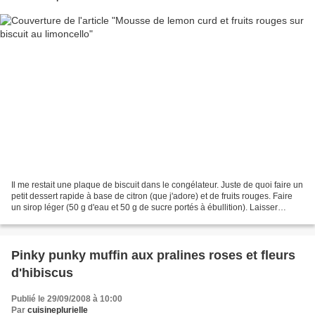
Il me restait une plaque de biscuit dans le congélateur. Juste de quoi faire un
petit dessert rapide à base de citron (que j'adore) et de fruits rouges. Faire
un sirop léger (50 g d'eau et 50 g de sucre portés à ébullition). Laisser
refroidir et incorporer...
Pinky punky muffin aux pralines roses et fleurs
d'hibiscus
Publié le 29/09/2008 à 10:00
Par
cuisineplurielle