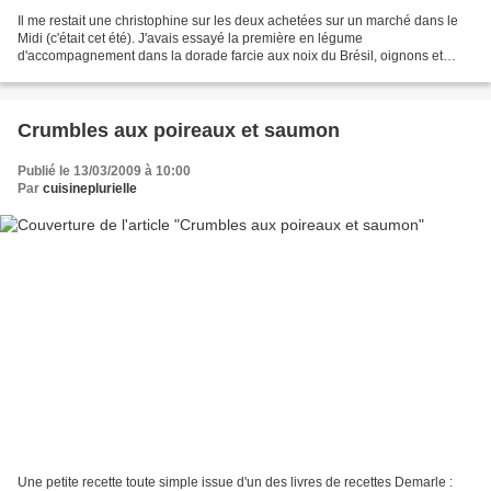
Il me restait une christophine sur les deux achetées sur un marché dans le
Midi (c'était cet été). J'avais essayé la première en légume
d'accompagnement dans la dorade farcie aux noix du Brésil, oignons et
romarin . Il me restait à la tester crue, dans...
Crumbles aux poireaux et saumon
Publié le 13/03/2009 à 10:00
Par
cuisineplurielle
Une petite recette toute simple issue d'un des livres de recettes Demarle :